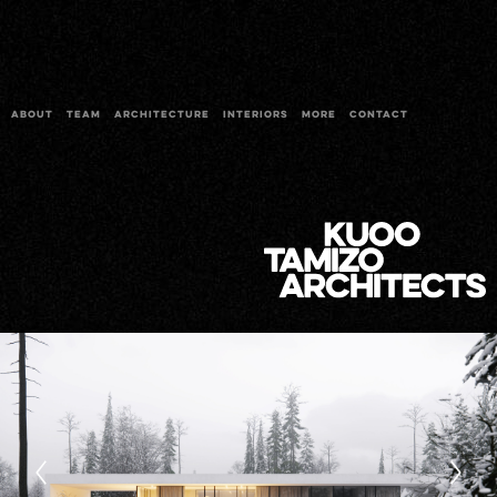
ABOUT
TEAM
ARCHITECTURE
INTERIORS
MORE
CONTACT