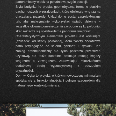
panoramiczny widok na południową część posesji.
Bryła budynku to prosta, geometryczna forma o płaskim
dachu i dużych przeszkleniach, które otwierają wnętrza na
otaczającą przyrodę. Układ domu został zaprojektowany
tak, aby maksymalnie wykorzystać światło dzienne –
wszystkie główne pomieszczenia zwrócone są ku południu,
skąd roztacza się spektakularna panorama krajobrazu.
Charakterystycznym elementem projektu jest wysunięta
„szuflada” od strony północnej, która tworzy dodatkowe
patio przylegające do salonu, gabinetu i sypialni. Ten
zabieg architektoniczny nie tylko poszerza przestrzeń
użytkową, ale także subtelnie definiuje relację między
wnętrzem a zewnętrzem, zapewniając mieszkańcom
dodatkową strefę wypoczynkową z poczuciem
prywatności.
Dom w Klęku to projekt, w którym nowoczesny minimalizm
spotyka się z funkcjonalnością i pełnym szacunkiem dla
naturalnego kontekstu miejsca.