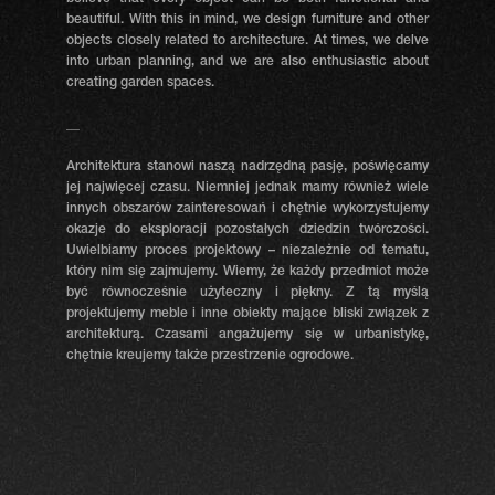
beautiful. With this in mind, we design furniture and other
objects closely related to architecture. At times, we delve
into urban planning, and we are also enthusiastic about
creating garden spaces.
__
Architektura stanowi naszą nadrzędną pasję, poświęcamy
jej najwięcej czasu. Niemniej jednak mamy również wiele
innych obszarów zainteresowań i chętnie wykorzystujemy
okazje do eksploracji pozostałych dziedzin twórczości.
Uwielbiamy proces projektowy – niezależnie od tematu,
który nim się zajmujemy. Wiemy, że każdy przedmiot może
być równocześnie użyteczny i piękny. Z tą myślą
projektujemy meble i inne obiekty mające bliski związek z
architekturą. Czasami angażujemy się w urbanistykę,
chętnie kreujemy także przestrzenie ogrodowe.