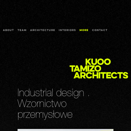
ABOUT
TEAM
ARCHITECTURE
INTERIORS
MORE
CONTACT
Industrial design .
Wzornictwo
przemysłowe