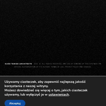
KUOO TAMIZO ARCHITECTS
2023 © ALL RIGHTS RESERVED. ANY USE OF CONTENT OF THIS SITE NEED AN
OFFICIAL AUTHORIZATION OF IT'S AUTHOR. TERMS OF USE,
PRIVACY POLICY AND COOKIES
.
Używamy ciasteczek, aby zapewnić najlepszą jakość
korzystania z naszej witryny.
Możesz dowiedzieć się więcej o tym, jakich ciasteczek
używamy, lub wyłączyć je w
ustawieniach
.
Akceptuj