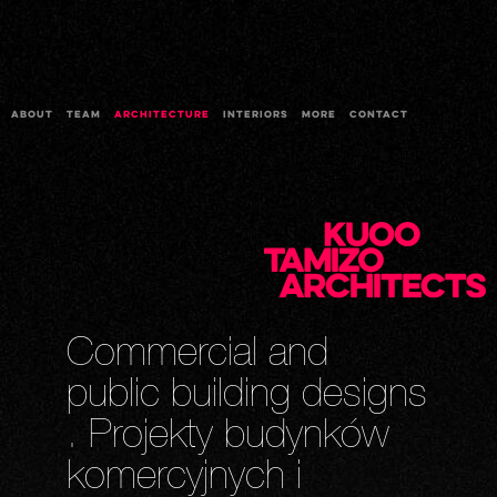
ABOUT
TEAM
ARCHITECTURE
INTERIORS
MORE
CONTACT
Commercial and
public building designs
. Projekty budynków
komercyjnych i