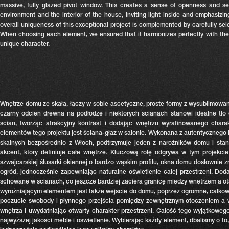
massive, fully glazed pivot window. This creates a sense of openness and se
environment and the interior of the house, inviting light inside and emphasizi
overall uniqueness of this exceptional project is complemented by carefully selec
When choosing each element, we ensured that it harmonizes perfectly with the res
unique character.
__
Wnętrze domu ze skałą, łączy w sobie ascetyczne, proste formy z wysublimowan
czarny odcień drewna na podłodze i niektórych ścianach stanowi idealne tło d
ścian,
tworząc atrakcyjny kontrast i dodając wnętrzu wyrafinowanego chara
elementów tego projektu jest ściana-głaz w salonie. Wykonana z autentycznego
skalnych bezpośrednio z Włoch, podtrzymuje jeden z narożników domu i sta
akcent, który definiuje całe wnętrze.
Kluczową rolę odgrywa w tym projekcie 
szwajcarskiej ślusarki okiennej o bardzo wąskim profilu, okna domu dosłownie z
ogród, jednocześnie zapewniając
naturalne oświetlenie całej przestrzeni.
Doda
schowane w ścianach, co jeszcze bardziej zaciera granicę między wnętrzem a o
wyróżniającym elementem jest także wejście do domu, poprzez ogromne, całkow
poczucie swobody i płynnego przejścia pomiędzy zewnętrznym otoczeniem a 
wnętrza i uwydatniając otwarty charakter przestrzeni.
Całość tego wyjątkowego 
najwyższej jakości meble i oświetlenie. Wybierając każdy element, dbaliśmy o to,