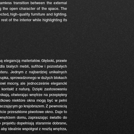
amless transition between the external
ng the open character of the space. The
ted, high-quality furniture and lighting.
t of the interior while highlighting its
ą elegancją materiałów. Głęboki, prawie
la białych mebli, sufitów i pozostałych
kteru.
Jednym z najbardziej unikalnych
 łupka, sprowadzonego w dużych blokach
nowi mocny,
ale jednocześnie elegancki
kontakt z naturą. Dzięki zastosowaniu
nikają, otwierając wnętrze na przepiękny
tkowo niektóre okna mogą być w pełni
taczającym go krajobrazem. Z pewnością
icie przeszklone piwotowe okno.
Daje to
wnętrzem domu, zapraszając światło do
projektu dopełniają starannie dobrane,
 aby idealnie współgrał z resztą wnętrza,