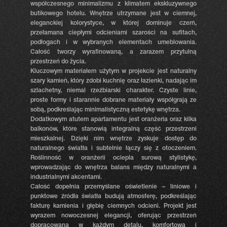
współczesnego minimalizmu z klimatem ekskluzywnego
butikowego hotelu. Wnętrze utrzymane jest w ciemnej,
eleganckiej kolorystyce, w której dominuje czerń,
przełamana ciepłymi odcieniami szarości na sufitach,
podłogach i w wybranych elementach umeblowania.
Całość tworzy wyrafinowaną, a zarazem przytulną
przestrzeń do życia.
Kluczowym materiałem użytym w projekcie jest naturalny
szary kamień, który zdobi kuchnię oraz łazienki, nadając im
szlachetny, niemal rzeźbiarski charakter. Czyste linie,
proste formy i starannie dobrane materiały współgrają ze
sobą, podkreślając minimalistyczną estetykę wnętrza.
Dodatkowym atutem apartamentu jest oranżeria oraz kilka
balkonów, które stanowią integralną część przestrzeni
mieszkalnej. Dzięki nim wnętrze zyskuje dostęp do
naturalnego światła i subtelnie łączy się z otoczeniem.
Roślinność w oranżerii ociepla surową stylistykę,
wprowadzając do wnętrza balans między naturalnymi a
industrialnymi akcentami.
Całość dopełnia przemyślane oświetlenie – liniowe i
punktowe źródła światła budują atmosferę, podkreślając
fakturę kamienia i głębię ciemnych odcieni. Projekt jest
wyrazem nowoczesnej elegancji, oferując przestrzeń
dopracowaną w każdym detalu, komfortową i