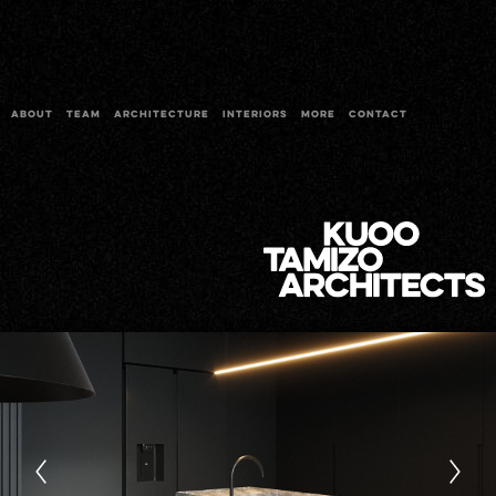
ABOUT
TEAM
ARCHITECTURE
INTERIORS
MORE
CONTACT