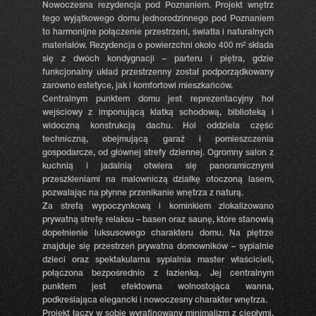
Nowoczesna rezydencja pod Poznaniem. Projekt wnętrz
tego wyjątkowego domu jednorodzinnego pod Poznaniem
to harmonijne połączenie przestrzeni, światła i naturalnych
materiałów. Rezydencja o powierzchni około 400 m² składa
się z dwóch kondygnacji – parteru i piętra, gdzie
funkcjonalny układ przestrzenny został podporządkowany
zarówno estetyce, jak i komfortowi mieszkańców.
Centralnym punktem domu jest reprezentacyjny hol
wejściowy z imponującą klatką schodową, biblioteką i
widoczną konstrukcją dachu. Hol oddziela część
techniczną, obejmującą garaż i pomieszczenia
gospodarcze, od głównej strefy dziennej. Ogromny salon z
kuchnią i jadalnią otwiera się panoramicznymi
przeszkleniami na malowniczą działkę otoczoną lasem,
pozwalając na płynne przenikanie wnętrza z naturą.
Za strefą wypoczynkową i kominkiem zlokalizowano
prywatną strefę relaksu – basen oraz saunę, które stanowią
dopełnienie luksusowego charakteru domu. Na piętrze
znajduje się przestrzeń prywatna domowników – sypialnie
dzieci oraz spektakularna sypialnia master właścicieli,
połączona bezpośrednio z łazienką. Jej centralnym
punktem jest efektowna wolnostojąca wanna,
podkreślająca elegancki i nowoczesny charakter wnętrza.
Projekt łączy w sobie wyrafinowany minimalizm z ciepłymi,