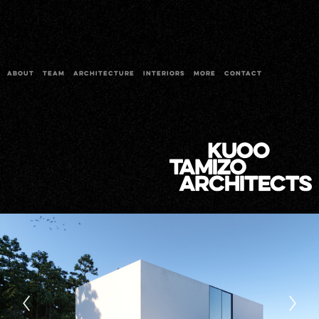
ABOUT
TEAM
ARCHITECTURE
INTERIORS
MORE
CONTACT