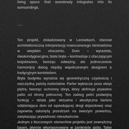
living space that seamlessly integrates into its
surroundings.
___
Ten projekt, zlokalizowany w Leniszkach, stanowi
architektoniczną interpretację nowoczesnego minimalizmu
w wiejskim otoczeniu. Dom – wyrazista,
dwukondygnacyjna, biała bryła – kontrastuje z otaczającym
krajobrazem, tworząc odważny, ale jednocześnie
harmonijny dialog między współczesnym designem a
tradycyjnym kontekstem.
Bryła budynku wyróżnia się geometryczną czystością i
oszczędną paletą materiałów. Parter wykracza poza obrys
piętra, tworząc ochronny obrys, który definiuje prywatne
patio od strony północnej. Ten zabieg pełni podwójną
funkcję – działa jako wizualna i akustyczna bariera
oddzielająca dom od sąsiadującej drogi dojazdowej oraz
zapewnia osłoniętą przestrzeń na świeżym powietrzu,
zwiększając prywatność mieszkańców.
Jednym z kluczowych elementów projektu jest zewnętrzny
basen, płynnie wkomponowany w zamknięte patio. Takie