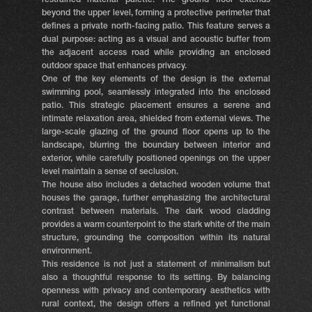
restrained material palette. The ground floor extends
beyond the upper level, forming a protective perimeter that
defines a private north-facing patio. This feature serves a
dual purpose: acting as a visual and acoustic buffer from
the adjacent access road while providing an enclosed
outdoor space that enhances privacy.
One of the key elements of the design is the external
swimming pool, seamlessly integrated into the enclosed
patio. This strategic placement ensures a serene and
intimate relaxation area, shielded from external views. The
large-scale glazing of the ground floor opens up to the
landscape, blurring the boundary between interior and
exterior, while carefully positioned openings on the upper
level maintain a sense of seclusion.
The house also includes a detached wooden volume that
houses the garage, further emphasizing the architectural
contrast between materials. The dark wood cladding
provides a warm counterpoint to the stark white of the main
structure, grounding the composition within its natural
environment.
This residence is not just a statement of minimalism but
also a thoughtful response to its setting. By balancing
openness with privacy and contemporary aesthetics with
rural context, the design offers a refined yet functional