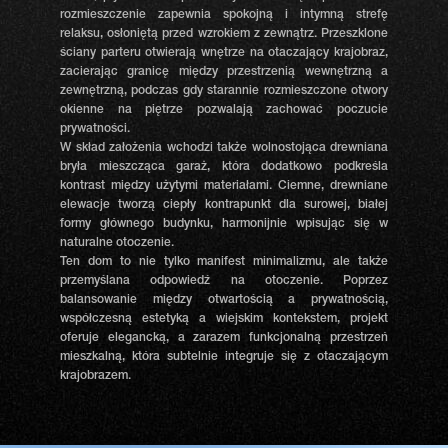
rozmieszczenie zapewnia spokojną i intymną strefę
relaksu, osłoniętą przed wzrokiem z zewnątrz. Przeszklone
ściany parteru otwierają wnętrze na otaczający krajobraz,
zacierając granicę między przestrzenią wewnętrzną a
zewnętrzną, podczas gdy starannie rozmieszczone otwory
okienne na piętrze pozwalają zachować poczucie
prywatności.
W skład założenia wchodzi także wolnostojąca drewniana
bryła mieszcząca garaż, która dodatkowo podkreśla
kontrast między użytymi materiałami. Ciemne, drewniane
elewacje tworzą ciepły kontrapunkt dla surowej, białej
formy głównego budynku, harmonijnie wpisując się w
naturalne otoczenie.
Ten dom to nie tylko manifest minimalizmu, ale także
przemyślana odpowiedź na otoczenie. Poprzez
balansowanie między otwartością a prywatnością,
współczesną estetyką a wiejskim kontekstem, projekt
oferuje elegancką, a zarazem funkcjonalną przestrzeń
mieszkalną, która subtelnie integruje się z otaczającym
krajobrazem.