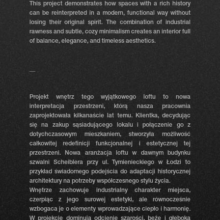
This project demonstrates how spaces with a rich history
can be reinterpreted in a modern, functional way without
losing their original spirit. The combination of industrial
rawness and subtle, cozy minimalism creates an interior full
of balance, elegance, and timeless aesthetics.
__
Projekt wnętrz tego wyjątkowego loftu to nowa
interpretacja przestrzeni, którą nasza pracownia
zaprojektowała kilkanaście lat temu. Klientka, decydując
się na zakup sąsiadującego lokalu i połączenie go z
dotychczasowym mieszkaniem, stworzyła możliwość
całkowitej redefinicji funkcjonalnej i estetycznej tej
przestrzeni. Nowa aranżacja loftu w dawnym budynku
szwalni Scheiblera przy ul. Tymienieckiego w Łodzi to
przykład świadomego podejścia do adaptacji historycznej
architektury na potrzeby współczesnego stylu życia.
Wnętrze zachowuje industrialny charakter miejsca,
czerpiąc z jego surowej estetyki, ale równocześnie
wzbogaca je o elementy wprowadzające ciepło i harmonię.
W projekcie dominują odcienie szarości, beże i głęboka