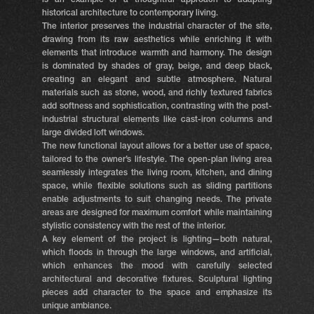
is an example of a thoughtful approach to adapting
historical architecture to contemporary living.
The interior preserves the industrial character of the site,
drawing from its raw aesthetics while enriching it with
elements that introduce warmth and harmony. The design
is dominated by shades of gray, beige, and deep black,
creating an elegant and subtle atmosphere. Natural
materials such as stone, wood, and richly textured fabrics
add softness and sophistication, contrasting with the post-
industrial structural elements like cast-iron columns and
large divided loft windows.
The new functional layout allows for a better use of space,
tailored to the owner’s lifestyle. The open-plan living area
seamlessly integrates the living room, kitchen, and dining
space, while flexible solutions such as sliding partitions
enable adjustments to suit changing needs. The private
areas are designed for maximum comfort while maintaining
stylistic consistency with the rest of the interior.
A key element of the project is lighting—both natural,
which floods in through the large windows, and artificial,
which enhances the mood with carefully selected
architectural and decorative fixtures. Sculptural lighting
pieces add character to the space and emphasize its
unique ambiance.