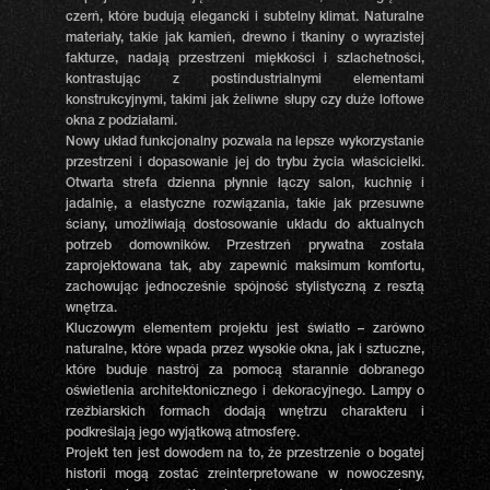
czerń, które budują elegancki i subtelny klimat. Naturalne
materiały, takie jak kamień, drewno i tkaniny o wyrazistej
fakturze, nadają przestrzeni miękkości i szlachetności,
kontrastując z postindustrialnymi elementami
konstrukcyjnymi, takimi jak żeliwne słupy czy duże loftowe
okna z podziałami.
Nowy układ funkcjonalny pozwala na lepsze wykorzystanie
przestrzeni i dopasowanie jej do trybu życia właścicielki.
Otwarta strefa dzienna płynnie łączy salon, kuchnię i
jadalnię, a elastyczne rozwiązania, takie jak przesuwne
ściany, umożliwiają dostosowanie układu do aktualnych
potrzeb domowników. Przestrzeń prywatna została
zaprojektowana tak, aby zapewnić maksimum komfortu,
zachowując jednocześnie spójność stylistyczną z resztą
wnętrza.
Kluczowym elementem projektu jest światło – zarówno
naturalne, które wpada przez wysokie okna, jak i sztuczne,
które buduje nastrój za pomocą starannie dobranego
oświetlenia architektonicznego i dekoracyjnego. Lampy o
rzeźbiarskich formach dodają wnętrzu charakteru i
podkreślają jego wyjątkową atmosferę.
Projekt ten jest dowodem na to, że przestrzenie o bogatej
historii mogą zostać zreinterpretowane w nowoczesny,