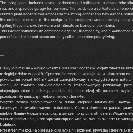
The living space includes several bedrooms and bathrooms, a private relaxati
spa, and a spacious garage for four cars. The residence also features a home ci
curated plant accents that emphasize the strong connection between the house
the defining elements of the design is the sculptural wooden lamps, along wi
lighting that enhances the warm and intimate ambiance of the interior.
This interior harmoniously combines elegance, functionality, and a connection t
peaceful and balanced space perfectly suited for contemporary living.
__
Ciepły Minimalism – Projekt Wnętrz Domu pod Opocznem.
Projekt wnętrz tej rez
rozległej działce w pobliżu Opoczna, harmonijnie wpisuje się w otaczającą nat
powierzchni ponad 500 m² został zaprojektowany z uwzględnieniem naturaln
terenu, co znalazło odzwierciedlenie w zróżnicowanych poziomach parter
obejmująca salon i jadalnię, znajduje się nieco niżej niż pozostałe części
przestrzeni dynamiczny i wielowymiarowy charakter.
Wnętrza zostały zaprojektowane w duchu ciepłego minimalizmu, łącząc s
kolorystykę z wyrafinowanymi materiałami. Ciemne drewniane panele, jasny
miękkie tkaniny tworzą elegancką, a zarazem przytulną atmosferę. Ważnym e
są duże przeszklenia, które wprowadzają do wnętrza światło dzienne i otwiera
krajobraz.
Przestrzeń mieszkalna obejmuje kilka sypialni i łazienek, prywatną strefę relaks