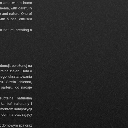
on area with a home
nema, with carefully
 and nature. One of
th subtle, diffused
o nature, creating a
ydencji, położonej na
uralną zieleń. Dom o
ego ukształtowania
u. Strefa dzienna,
 parteru, co nadaje
ubtelną, naturalną
 kamień naturalny i
lementem kompozycji
ją dom na otaczający
u z domowym spa oraz