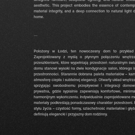
designed furniture, sculptural lighting, and natural text
aesthetic. This project embodies the essence of contempor
material integrity, and a deep connection to natural light
home.
__
Położony w Łodzi, ten nowoczesny dom to przykład wy
Zaprojektowany z myślą o płynnym połączeniu wnętrza
przeszkleniami, które wypełniają przestrzeń naturalnym świ
domu stanowi wysoki na dwie kondygnacje salon, którego 
przestronności. Starannie dobrana paleta materiałów – kami
atmosferę ciepła i subtelnej elegancji. Otwarty układ wnętrza
sprzyjając swobodnemu przepływowi i integracji domown
prywatna, gdzie sypialnie zapewniają komfortowe, minima
harmonijnym wykończeniu. Indywidualnie zaprojektowane mebl
materiały podkreślają ponadczasowy charakter przestrzeni. 
stylu życia – czystość formy, szlachetność materiałów i gł
definiują elegancki i przyjazny dom rodzinny.