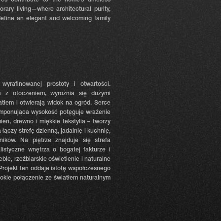
ures contribute to the home’s timeless
ary living—where architectural purity,
 define an elegant and welcoming family
rafinowanej prostoty i otwartości.
 z otoczeniem, wyróżnia się dużymi
atłem i otwierają widok na ogród. Serce
imponująca wysokość potęguje wrażenie
eń, drewno i miękkie tekstylia – tworzy
 łączy strefę dzienną, jadalnię i kuchnię,
ików. Na piętrze znajduje się strefa
listyczne wnętrza o bogatej fakturze i
e, rzeźbiarskie oświetlenie i naturalne
Projekt ten oddaje istotę współczesnego
ębokie połączenie ze światłem naturalnym