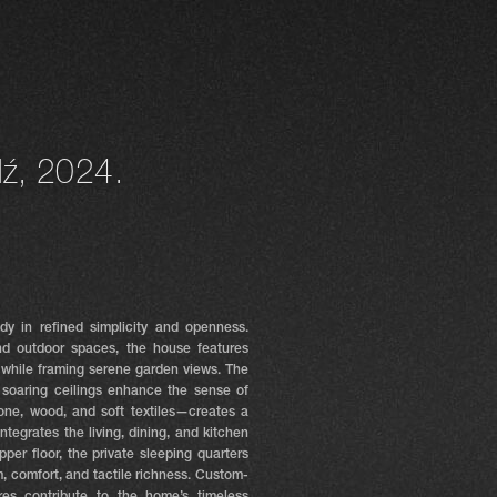
dź, 2024.
dy in refined simplicity and openness.
d outdoor spaces, the house features
ht while framing serene garden views. The
 soaring ceilings enhance the sense of
one, wood, and soft textiles—creates a
tegrates the living, dining, and kitchen
per floor, the private sleeping quarters
m, comfort, and tactile richness. Custom-