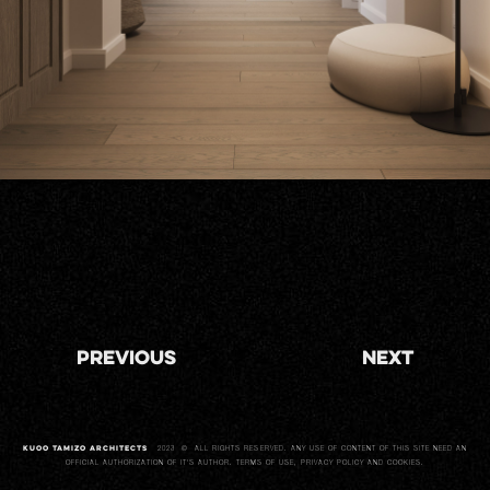
Previous
Next
KUOO TAMIZO ARCHITECTS
2023 © ALL RIGHTS RESERVED. ANY USE OF CONTENT OF THIS SITE NEED AN
OFFICIAL AUTHORIZATION OF IT'S AUTHOR. TERMS OF USE,
PRIVACY POLICY AND COOKIES
.