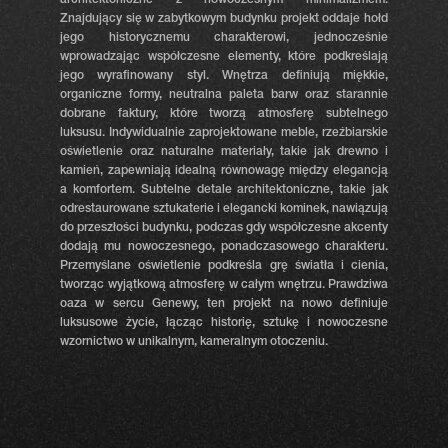
architektoniczne z nowoczesnym minimalizmem.
Znajdujący się w zabytkowym budynku projekt oddaje hołd
jego historycznemu charakterowi, jednocześnie
wprowadzając współczesne elementy, które podkreślają
jego wyrafinowany styl.
Wnętrza definiują miękkie,
organiczne formy, neutralna paleta barw oraz starannie
dobrane faktury, które tworzą atmosferę subtelnego
luksusu. Indywidualnie zaprojektowane meble, rzeźbiarskie
oświetlenie oraz naturalne materiały, takie jak drewno i
kamień, zapewniają idealną równowagę między elegancją
a komfortem.
Subtelne detale architektoniczne, takie jak
odrestaurowane sztukaterie i elegancki kominek, nawiązują
do przeszłości budynku, podczas gdy współczesne akcenty
dodają mu nowoczesnego, ponadczasowego charakteru.
Przemyślane oświetlenie podkreśla grę światła i cienia,
tworząc wyjątkową atmosferę w całym wnętrzu.
Prawdziwa
oaza w sercu Genewy, ten projekt na nowo definiuje
luksusowe życie, łącząc historię, sztukę i nowoczesne
wzornictwo w unikalnym, kameralnym otoczeniu.