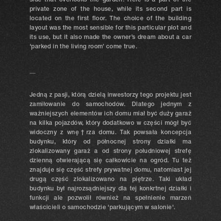
side that overlooks the garden. Here is a part of the
private zone of the house, while its second part is
located on the first floor. The choice of the building
layout was the most sensible for this particular plot and
its use, but it also made the owner’s dream about a car
'parked in the living room’ come true.
__
Jedną z pasji, którą dzielą inwestorzy tego projektu jest
zamiłowanie do samochodów. Dlatego jednym z
ważniejszych elementów ich domu miał być duży garaż
na kilka pojazdów, który dodatkowo w części mógł być
widoczny z wnę†rza domu. Tak powsała koncepcja
budynku, który od północnej strony działki ma
zlokalizowany garaż a od strony południowej strefę
dzienną otwierającą się całkowicie na ogród. Tu też
znajduje się część strefy prywatnej domu, natomiast jej
drugą część zlokalizowano na piętrze. Taki układ
budynku był najrozsądniejszy dla tej konkrtnej działki i
funkcji ale pozwolił również na spełnienie marzeń
właścicieli o samochodzie 'parkującym w salonie'.