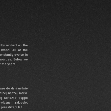
.
ntly worked on the
 brand. All of the
onstantly evolve in
esources. Below we
 the years.
asu do dziś usilnie
alnej naszej marki.
ej kończac ciągle
 własnym zakresie.
przestrzeni lat.