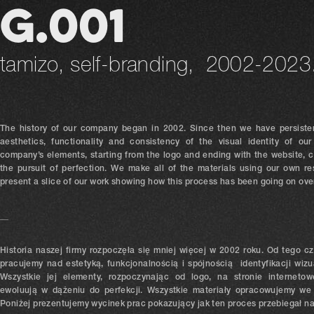
G.001
tamizo, self-branding, 2002-2023
The history of our company began in 2002. Since then we have persiste
aesthetics, functionality and consistency of the visual identity of our
company’s elements, starting from the logo and ending with the website, c
the pursuit of perfection. We make all of the materials using our own r
present a slice of our work showing how this process has been going on over
__
Historia naszej firmy rozpoczęła się mniej więcej w 2002 roku. Od tego cz
pracujemy nad estetyką, funkcjonalnością i spójnością identyfikacji wizu
Wszystkie jej elementy, rozpoczynając od logo, na stronie internetow
ewoluują w dążeniu do perfekcji. Wszystkie materiały opracowujemy we
Poniżej prezentujemy wycinek prac pokazujący jak ten proces przebiegał na 