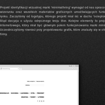
Projekt identyfikacji wizualnej marki 'minimalliving' wymagał od nas opra
wizerunku oraz wszelkich materiałów graficznych umożliwiających funk
rynku. Zaczęliśmy od logotypu, którego projekt miał iść w duchu 'ocieplo
Stąd decyzja o użyciu odręcznego kroju liter. Kolejne elementy to proj
internetowego, który miał być głównym polem funkcjonowania marki minim
Uczestniczyliśmy również przy projektowaniu grafik, które znalazły się w o
firmy.