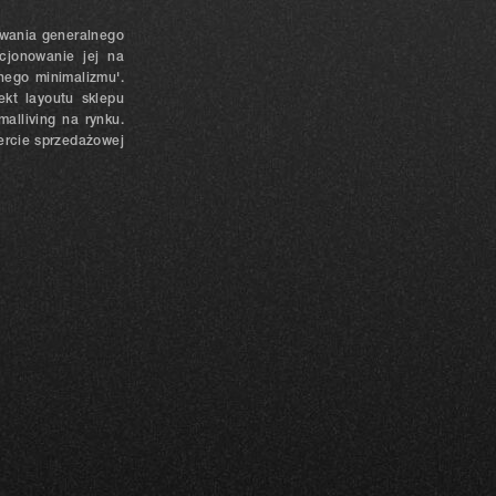
cowania generalnego
cjonowanie jej na
nego minimalizmu'.
ekt layoutu sklepu
alliving na rynku.
fercie sprzedażowej