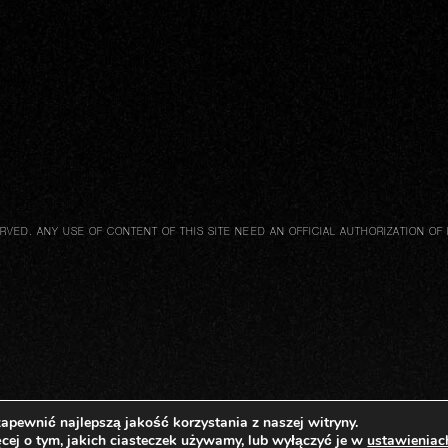
ED. ANY USE OF CONTENT OF THIS SITE NEED AN OFFICIAL AUTHORIZATION OF 
apewnić najlepszą jakość korzystania z naszej witryny.
cej o tym, jakich ciasteczek używamy, lub wyłączyć je w
ustawieniac