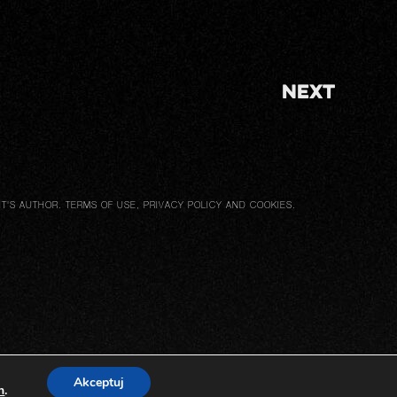
Next
IT'S AUTHOR. TERMS OF USE,
PRIVACY POLICY AND COOKIES
.
Akceptuj
h
.